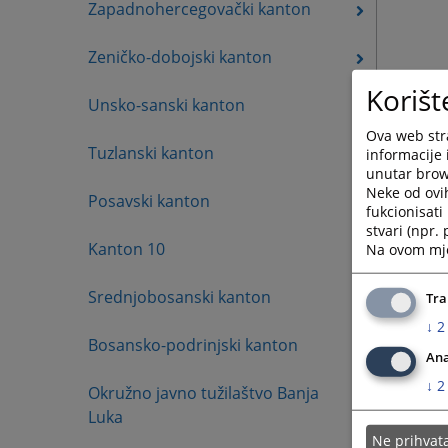
Zapadnohercegovački kanton
Zeničko-dobojski kanton
Korišt
Unsko-sanski kanton
Ova web stra
Tuzlanski kanton
informacije 
unutar brows
Neke od ovi
Posavski kanton
fukcionisat
stvari (npr.
Kanton 10
Na ovom mjes
Srednjobosanski kanton
Tra
↓
2
Bosansko-podrinjski kanton
Ana
↓
2
Okružno javno tužilaštvo Banja
Luka
Ne prihva