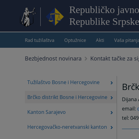
Republičko javno
Republike Srpsk
Rad tužilaštva
Optužnice
Akti
Vaša pitanj
Bezbjednost novinara
Kontakt tačke za si
Tužilaštvo Bosne i Hercegovine
Brčk
Brčko distrikt Bosne i Hercegovine
Dijana 
email:
Kanton Sarajevo
tel: 04
Hercegovačko-neretvanski kanton