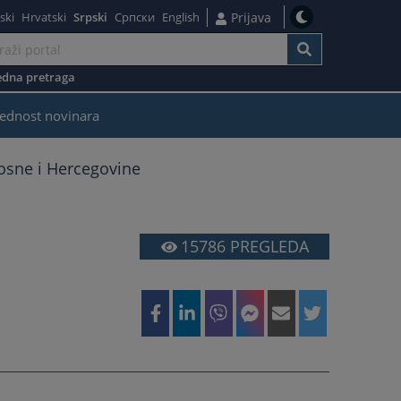
ski
Hrvatski
Srpski
Српски
English
Prijava
dna pretraga
ednost novinara
Bosne i Hercegovine
15786
PREGLEDA