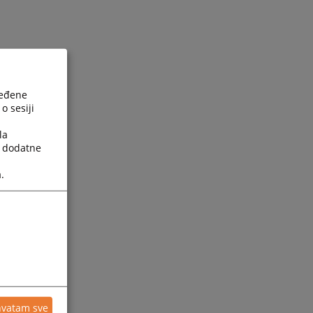
ređene
o sesiji
la
a dodatne
.
hvatam sve