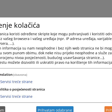
enje kolačića
nica koristi određene skripte koje mogu pohranjivati i koristiti od
iz vašeg browsera i vašeg uređaja (npr. IP adresa uređaja, varijable 
era, ...).
h informacija su nam neophodne i bez njih web stranica ne bi mog
i u svom punom obimu, dok neke nisu prijeko neophodne a služe z
 procjenu nivoa posjećenosti, budućeg usavršavanja stranice...).
tu možete dozvoliti ili uskratiti pravo na korištenje tih informacija
nslation
(obavezna)
Servisi treće strane
litika o posjećenosti stranica
Servisi treće strane
tam
Prihvatam odabrane
Pri