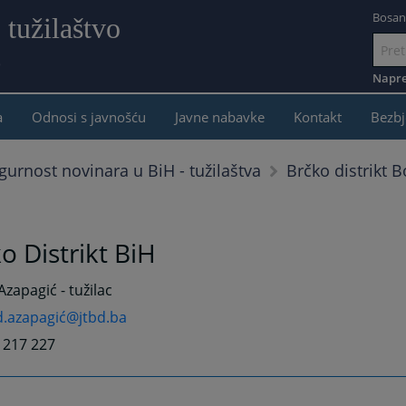
Bosan
 tužilaštvo
e
Idi
na
Napre
sadržaj
a
Odnosi s javnošću
Javne nabavke
Kontakt
Bezbj
Brčko distrikt 
gurnost novinara u BiH - tužilaštva
o Distrikt BiH
Azapagić - tužilac
d.azapagić@jtbd.ba
9 217 227