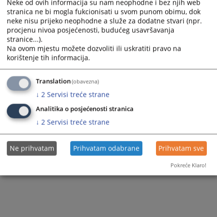
Neke od ovih informacija su nam neophodne i bez njih web
stranica ne bi mogla fukcionisati u svom punom obimu, dok
neke nisu prijeko neophodne a služe za dodatne stvari (npr.
procjenu nivoa posjećenosti, budućeg usavršavanja
stranice...).
Na ovom mjestu možete dozvoliti ili uskratiti pravo na
korištenje tih informacija.
Translation
(obavezna)
↓
2
Servisi treće strane
Analitika o posjećenosti stranica
↓
2
Servisi treće strane
Ne prihvatam
Prihvatam odabrane
Prihvatam sve
Pokreće Klaro!