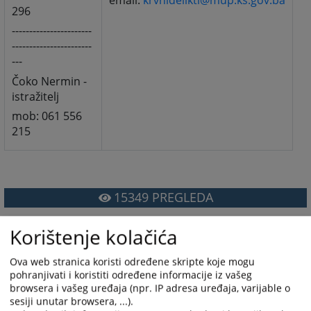
email:
krvnidelikti@mup.ks.gov.ba
296
-----------------------
-----------------------
---
Čoko Nermin -
istražitelj
mob: 061 556
215
15349
PREGLEDA
Korištenje kolačića
Ova web stranica koristi određene skripte koje mogu
pohranjivati i koristiti određene informacije iz vašeg
browsera i vašeg uređaja (npr. IP adresa uređaja, varijable o
sesiji unutar browsera, ...).