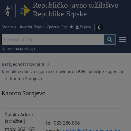
Republičko javno tužilaštvo
Republike Srpske
Bosanski
Hrvatski
Srpski
Српски
English
Prijava
Napredna pretraga
Bezbjednost novinara
Kontakt osobe za sigurnost novinara u BiH - policijske agencije
Kanton Sarajevo
Kanton Sarajevo
Šalaka Admir -
istražitelj
tel: 033 286 866
mob: 062 167