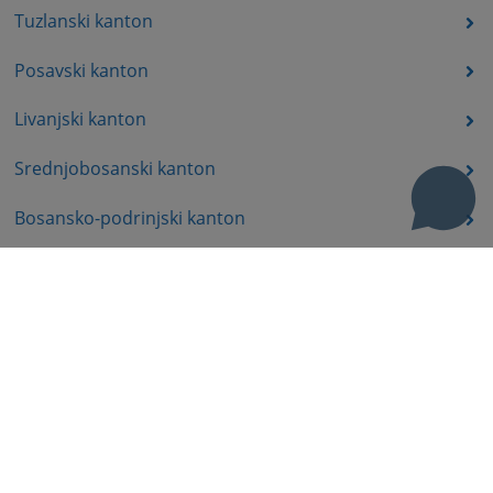
Tuzlanski kanton
Posavski kanton
Livanjski kanton
Srednjobosanski kanton
Bosansko-podrinjski kanton
Prateća dokumenta
Korisni linkovi
Pomoć za korištenje
Mapa stranice