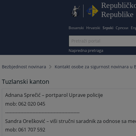
Republičko
Republike
Bosanski
Hrvatski
Srpski
Српски
En
Napredna pretraga
Bezbjednost novinara
Kontakt osobe za sigurnost novinara u Bi
Tuzlanski kanton
Adnana Sprečić – portparol Uprave policije
mob: 062 020 045
-------------------------------------------------
Sandra Orešković – viši stručni saradnik za odnose sa me
mob: 061 707 592