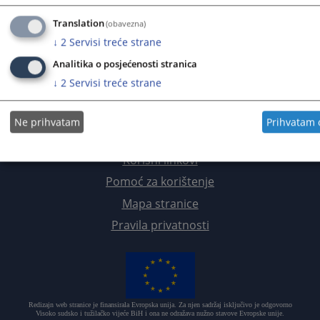
Srednjobosanski kanton
Translation
(obavezna)
Bosansko-podrinjski kanton
↓
2
Servisi treće strane
Prateća dokumenta
Analitika o posjećenosti stranica
↓
2
Servisi treće strane
Ne prihvatam
Prihvatam
Korisni linkovi
Pomoć za korištenje
Mapa stranice
Pravila privatnosti
Redizajn web stranice je finansirala Evropska unija. Za njen sadržaj isključivo je odgovorno
Visoko sudsko i tužilačko vijeće BiH i ona ne odražava nužno stavove Evropske unije.