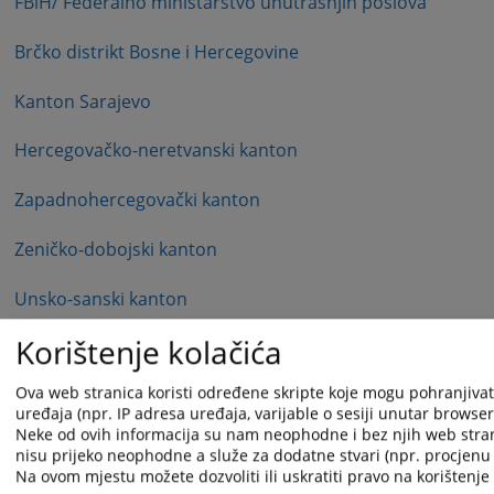
FBiH/ Federalno ministarstvo unutrašnjih poslova
Brčko distrikt Bosne i Hercegovine
Kanton Sarajevo
Hercegovačko-neretvanski kanton
Zapadnohercegovački kanton
Zeničko-dobojski kanton
Unsko-sanski kanton
Korištenje kolačića
Tuzlanski kanton
Ova web stranica koristi određene skripte koje mogu pohranjivati
Posavski kanton
uređaja (npr. IP adresa uređaja, varijable o sesiji unutar browsera,
Neke od ovih informacija su nam neophodne i bez njih web stra
Livanjski kanton
nisu prijeko neophodne a služe za dodatne stvari (npr. procjenu 
Na ovom mjestu možete dozvoliti ili uskratiti pravo na korištenje 