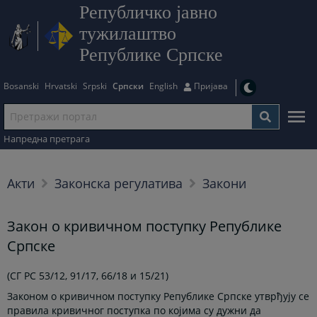
Републичко јавно
тужилаштво
Републике Српске
Bosanski
Hrvatski
Srpski
Српски
English
Пријава
Напредна претрага
Акти
Законска регулатива
Закони
Закон о кривичном поступку Републике
Српске
(СГ РС 53/12, 91/17, 66/18 и 15/21)
Законом о кривичном поступку Републике Српске утврђују се
правила кривичног поступка по којима су дужни да