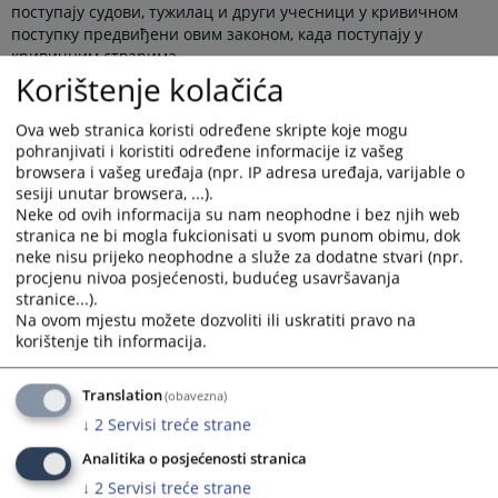
поступају судови, тужилац и други учесници у кривичном
поступку предвиђени овим законом, када поступају у
кривичним стварима.
Korištenje kolačića
Приказана вијест је на
:
Српски језик
Ova web stranica koristi određene skripte koje mogu
Пратећи документи
pohranjivati i koristiti određene informacije iz vašeg
browsera i vašeg uređaja (npr. IP adresa uređaja, varijable o
Закон о кривичном поступку Републике Српске (СГ РС
sesiji unutar browsera, ...).
Neke od ovih informacija su nam neophodne i bez njih web
53/12)
stranica ne bi mogla fukcionisati u svom punom obimu, dok
Закон о измјенама и допунама Закона о кривичном
neke nisu prijeko neophodne a služe za dodatne stvari (npr.
поступку Републике Српске (СГ РС 91/17)
procjenu nivoa posjećenosti, budućeg usavršavanja
Закон о измјенама Закона о кривичном поступку
stranice...).
Републике Српске (СГ РС 66/18)
Na ovom mjestu možete dozvoliti ili uskratiti pravo na
korištenje tih informacija.
Закон о измјенама и допунама Закона о кривичном
поступку Републике Српске (СГ РС 15/21)
Translation
(obavezna)
↓
2
Servisi treće strane
8775
ПРЕГЛЕДА
Analitika o posjećenosti stranica
↓
2
Servisi treće strane