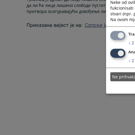
Neke od ovi
да ли ће лице лишено слободе пустити на слободу
fukcionisat
притвора осигуравајући довођење лица пред судију
stvari (npr.
Na ovom mjes
Приказана вијест је на
:
Српски језик
Tra
↓
2
Ana
↓
2
Ne prihva