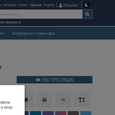
i
Hrvatski
Srpski
Српски
English
Пријава
на претрага
кт
Безбjедност новинара
?
268
ПРЕГЛЕДА
ređene
o sesiji