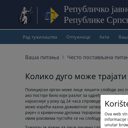
Републичко јав
Републике Српс
Рад тужилаштва
Оптужнице
Акти
Ваш
Ваша питања
Често постављана пита
Колико дуго може трајат
Полицијски орган може лице лишити слободе ако по
ако постоји било који разлог за одређивање притво
Korišt
најкасније у року од 24 часа спроведе тужиоцу, уз д
може изрећи казна доживотног затвора, лице се мор
ријеч о кривичним дјелима тероризма, у року од 7
Ova web stra
овим роковима пустиће се на слободу.
informacije 
unutar brows
Тужилац је дужан да лице лишено слободе испита бе