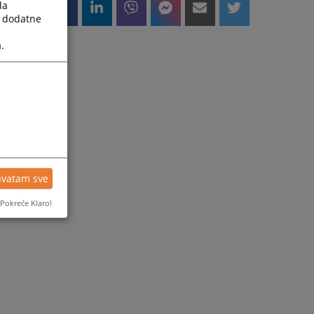
la
a dodatne
.
hvatam sve
Pokreće Klaro!