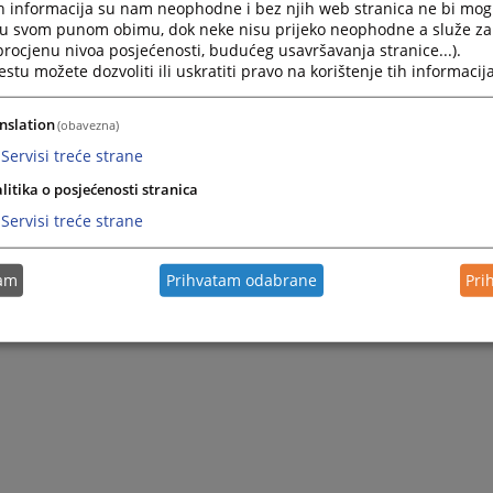
h informacija su nam neophodne i bez njih web stranica ne bi mog
 или ће поставити образложени приједлог за одређивање
i u svom punom obimu, dok neke nisu prijeko neophodne a služe z
 за претходни поступак.
 procjenu nivoa posjećenosti, budućeg usavršavanja stranice...).
tu možete dozvoliti ili uskratiti pravo na korištenje tih informacija
nslation
(obavezna)
Servisi treće strane
litika o posjećenosti stranica
Servisi treće strane
tam
Prihvatam odabrane
Pri