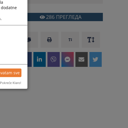
la
a dodatne
286
ПРЕГЛЕДА
.
hvatam sve
Pokreće Klaro!