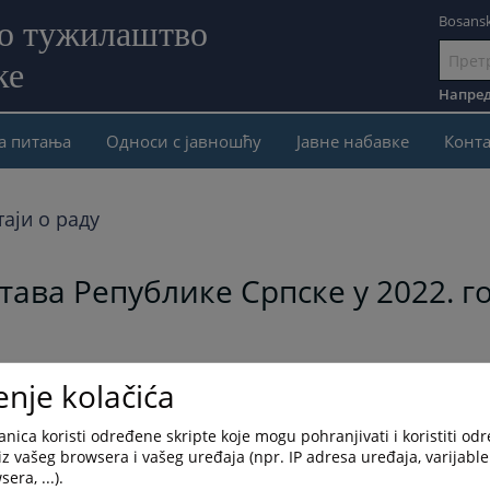
Bosansk
но тужилаштво
ке
Иди
на
Напред
садржај
а питања
Односи с јавношћу
Јавне набавке
Конта
аји о раду
тава Републике Српске у 2022. г
2022. години
enje kolačića
nica koristi određene skripte koje mogu pohranjivati i koristiti od
iz vašeg browsera i vašeg uređaja (npr. IP adresa uređaja, varijable 
era, ...).