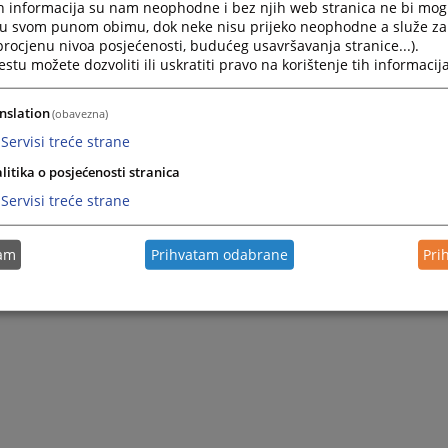
h informacija su nam neophodne i bez njih web stranica ne bi mog
i u svom punom obimu, dok neke nisu prijeko neophodne a služe z
 procjenu nivoa posjećenosti, budućeg usavršavanja stranice...).
tu možete dozvoliti ili uskratiti pravo na korištenje tih informacija
nslation
(obavezna)
Servisi treće strane
litika o posjećenosti stranica
Servisi treće strane
tam
Prihvatam odabrane
Pri