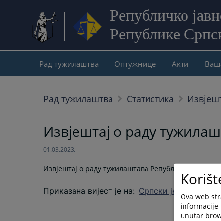
Републичко јав
Републике Српс
Рад тужилаштва
Оптужнице
Акти
Ваш
Рад тужилаштва
Статистика
Извјешт
Извјештај о раду тужилаш
01.03.2023.
Извјештај о раду тужилаштава Републике Српске у 
Korišt
Приказана вијест је на
:
Српски језик
Ova web stra
informacije 
unutar brows