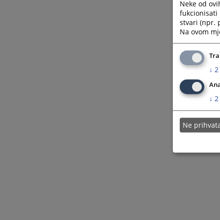
Neke od ovi
fukcionisat
stvari (npr.
Na ovom mjes
Tra
↓
2
Ana
↓
2
Ne prihva