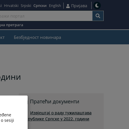
i
Hrvatski
Srpski
Српски
English
Пријава
на претрага
кт
Безбjедност новинара
одини
Пратећи документи
Извјештај о раду тужилаштава
ređene
Републике Српске у 2022. години
o sesiji