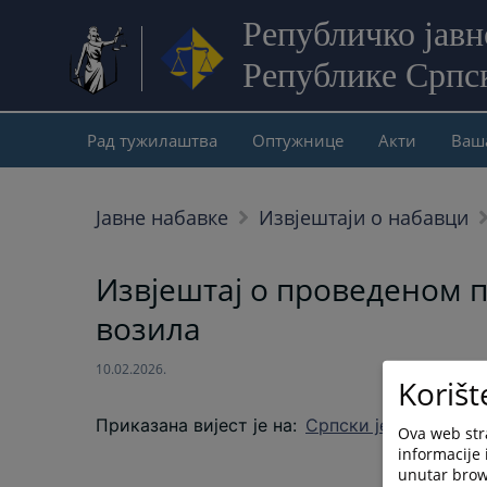
Републичко јав
Републике Српс
Рад тужилаштва
Оптужнице
Акти
Ваш
Јавне набавке
Извјештаји о набавци
Извјештај о проведеном п
возила
10.02.2026.
Korišt
Приказана вијест је на
:
Српски језик
Ova web stra
informacije 
unutar brows