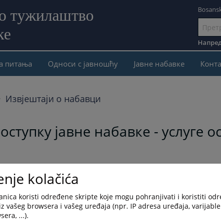
Bosansk
но тужилаштво
ке
Иди
на
Напред
садржај
а питања
Односи с јавношћу
Јавне набавке
Конта
Извјештаји о набавци
оступку јавне набавке - услуге 
enje kolačića
nica koristi određene skripte koje mogu pohranjivati i koristiti od
iz vašeg browsera i vašeg uređaja (npr. IP adresa uređaja, varijable 
era, ...).