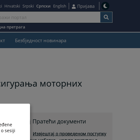
i
Hrvatski
Srpski
Српски
English
Пријава
на претрага
кт
Безбjедност новинара
осигурања моторних
Пратећи документи
ređene
o sesiji
Извјештај о проведеном поступку