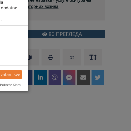
јавне набавке - услуге осигурања
la
моторних возила
a dodatne
.
86
ПРЕГЛЕДА
hvatam sve
Pokreće Klaro!