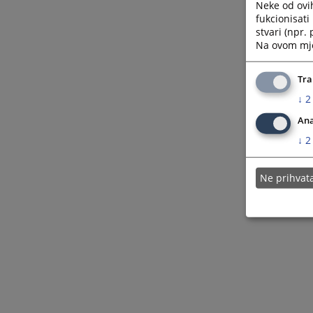
Neke od ovi
fukcionisat
stvari (npr.
Na ovom mjes
Tra
↓
2
Ana
↓
2
Ne prihva