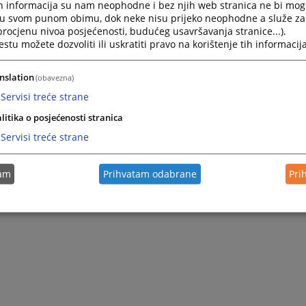
h informacija su nam neophodne i bez njih web stranica ne bi mog
i u svom punom obimu, dok neke nisu prijeko neophodne a služe z
 procjenu nivoa posjećenosti, budućeg usavršavanja stranice...).
tu možete dozvoliti ili uskratiti pravo na korištenje tih informacija
nslation
(obavezna)
Servisi treće strane
litika o posjećenosti stranica
Servisi treće strane
tam
Prihvatam odabrane
Pri