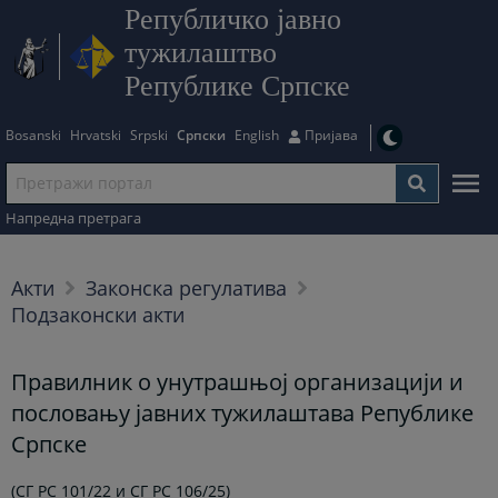
Републичко јавно
тужилаштво
Републике Српске
Bosanski
Hrvatski
Srpski
Српски
English
Пријава
Напредна претрага
Акти
Законска регулатива
Подзаконски акти
Правилник о унутрашњој организацији и
пословању јавних тужилаштава Републике
Српске
(СГ РС 101/22 и СГ РС 106/25)