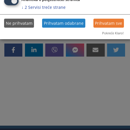
↓
2
Servisi treće strane
7253
ПРЕГЛЕДА
Ne prihvatam
Prihvatam odabrane
Prihvatam sve
Pokreće Klaro!