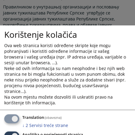
Правилником о унутрашњој организацији и пословању
јавних тужилаштава Републике Српске утврђује се
организација јавних тужилаштава Републике Српске,
руковођење тужилаштвима, права и обавезе јавних
тужилаца у унутрашњем раду тужилаштва, унутрашње
Korištenje kolačića
пословање, дежурства, број административно-техничког
особља и услови обављања тих послова и поступак измјене
Ova web stranica koristi određene skripte koje mogu
и допуне овог правилника.
pohranjivati i koristiti određene informacije iz vašeg
browsera i vašeg uređaja (npr. IP adresa uređaja, varijable o
sesiji unutar browsera, ...).
Neke od ovih informacija su nam neophodne i bez njih web
Приказана вијест је на
:
Српски језик
stranica ne bi mogla fukcionisati u svom punom obimu, dok
neke nisu prijeko neophodne a služe za dodatne stvari (npr.
Пратећи документи
procjenu nivoa posjećenosti, budućeg usavršavanja
stranice...).
Правилник о унутрашњој организацији и пословању
Na ovom mjestu možete dozvoliti ili uskratiti pravo na
јавних тужилаштава РС (СГ РС 101/22)
korištenje tih informacija.
Правилник о измјенама и допунама Правилника о
унутрашњој организацији и пословању јт РС (СГ РС
Translation
(obavezna)
106/25)
↓
2
Servisi treće strane
Analitika o posjećenosti stranica