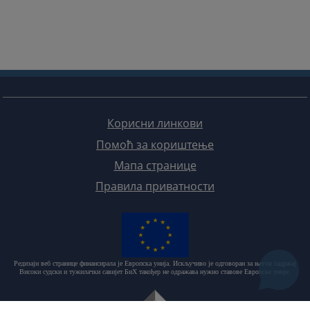
Корисни линкови
Помоћ за кориштење
Мапа странице
Правила приватности
Редизајн веб странице финансирала је Европска унија. Искључиво је одговоран за његов садржај
Високи судски и тужилачки савијет БиХ такођер не одражава нужно ставове Европске уније.