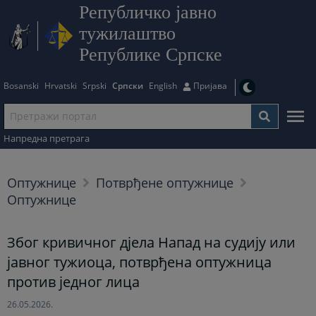
Републичко јавно
тужилаштво
Републике Српске
Bosanski
Hrvatski
Srpski
Српски
English
Пријава
Напредна претрага
Оптужнице
Потврђене оптужнице
Оптужнице
Због кривичног дјела Напад на судију или
јавног тужиоца, потврђена оптужница
против једног лица
26.05.2026.