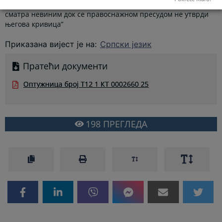
и не нарушава принцип пресумпције невиности. Свако се
сматра невиним док се правоснажном пресудом не утврди
његова кривица”
Приказана вијест је на
:
Српски језик
Пратећи документи
Оптужница број Т12 1 КТ 0002660 25
198
ПРЕГЛЕДА