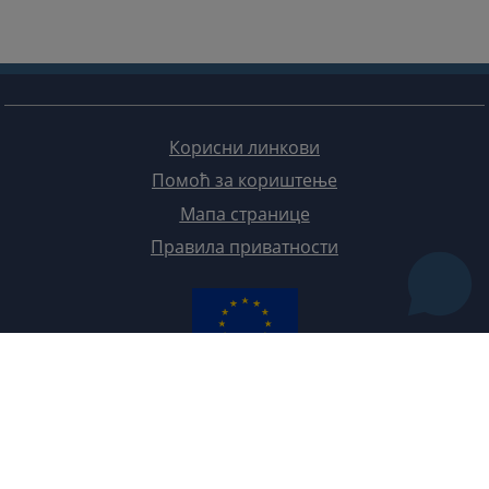
Корисни линкови
Помоћ за кориштење
Мапа странице
Правила приватности
Редизајн веб странице финансирала је Европска унија. Искључиво је одговоран за његов садржај
Високи судски и тужилачки савијет БиХ такођер не одражава нужно ставове Европске уније.