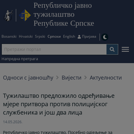
Републичко јавно
тужилаштво
Републике Српске
Bosanski
Hrvatski
Srpski
Српски
English
Пријава
Напредна претрага
Односи с јавношћу
Вијести
Актуелности
Тужилаштво предложило одређивање
мјере притвора против полицијског
службеника и још два лица
14.05.2026.
Републичко јавно тужилаштво, Посебно одјељење за