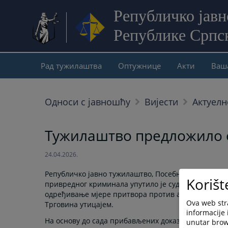
Републичко јав
Републике Српс
Рад тужилаштва
Оптужнице
Акти
Ваш
Односи с јавношћу
Вијести
Актуелн
Тужилаштво предложило о
24.04.2026.
Републичко јавно тужилаштво, Посебно одјељење за
Korišt
привредног криминала упутило је судији за претхо
одређивање мјере притвора против адвоката Б.С. 
Ova web stra
Трговина утицајем.
informacije 
На основу до сада прибављених доказа, утврђено ј
unutar brows