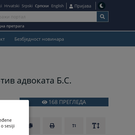
i
Hrvatski
Srpski
Српски
English
Пријава
на претрага
кт
Безбjедност новинара
ив адвоката Б.С.
168
ПРЕГЛЕДА
ređene
o sesiji