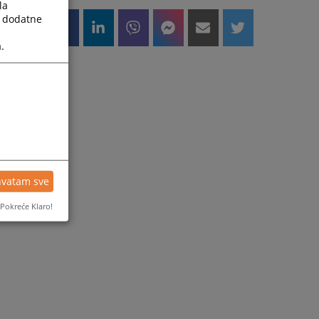
la
a dodatne
.
hvatam sve
Pokreće Klaro!