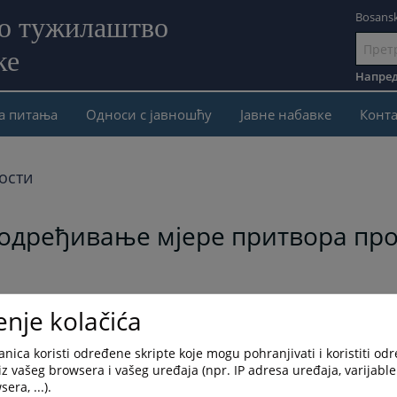
Bosansk
но тужилаштво
ке
Иди
на
Напред
садржај
а питања
Односи с јавношћу
Јавне набавке
Конта
ости
дређивање мјере притвора прот
 сузбијање корупције, организованог и најтежих облика
enje kolačića
дни поступак Окружног суда у Бањалуци, приједлог за
због постојања основане сумње да је починио кривично дјело
nica koristi određene skripte koje mogu pohranjivati i koristiti od
iz vašeg browsera i vašeg uređaja (npr. IP adresa uređaja, varijable 
е да постоји основана сумња да је осумњичени Б.С. починио
era, ...).