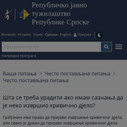
Републичко јавно
тужилаштво
Републике Српске
Bosanski
Hrvatski
Srpski
Српски
English
Пријава
Напредна претрага
Ваша питања
Често постављана питања
Често постављана питања
Шта се треба урадити ако имам сазнања да
је неко извршио кривично дјело?
Грађанин има право да пријави извршење кривичног дјела,
али свако је дужан да пријави извршење кривичног дјела