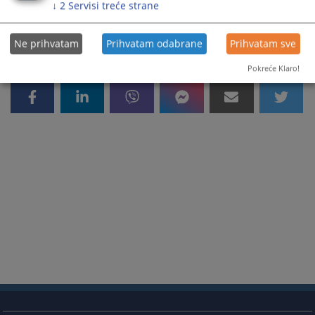
233
ПРЕГЛЕДА
↓
2
Servisi treće strane
Ne prihvatam
Prihvatam odabrane
Prihvatam sve
Pokreće Klaro!