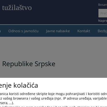
Bosan
 tužilaštvo
e
Idi
na
Napre
sadržaj
a
Odnosi s javnošću
Javne nabavke
Kontakt
Bezbj
a Republike Srpske
lašćenje javnih tužilaštava u Republici Srpskoj, uslovi i mandat
enje kolačića
ačke uprave, kao i sredstva za rad tužilaštava u Republici Srpskoj.
nica koristi određene skripte koje mogu pohranjivati i koristiti od
iz vašeg browsera i vašeg uređaja (npr. IP adresa uređaja, varijable 
era, ...).