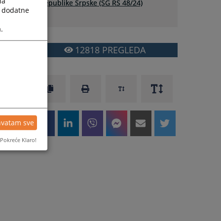
la
Republike Srpske (SG RS 48/24)
a dodatne
.
12818
PREGLEDA
hvatam sve
Pokreće Klaro!