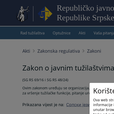
Republičko javno
Republike Srpsk
Rad tužilaštva
Optužnice
Akti
Vaša pitanj
Akti
Zakonska regulativa
Zakoni
Zakon o javnim tužilaštvim
(SG RS 69/16 i SG RS 48/24)
Ovim zakonom uređuju se organizacija, nadležnost i ov
Korišt
za vršenje tužilačke funkcije, pitanje uređivanja tužil
Ova web stra
Prikazana vijest je na
:
Српски језик
informacije 
unutar brows