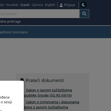
ski
Hrvatski
Srpski
Српски
English
Prijava
dna pretraga
ednost novinara
Prateći dokumenti
Zakon o javnim tužilaštvima
Republike Srpske (SG RS 69/16)
ređene
o sesiji
Zakon o izmjenama i dopunama
Zakona o javnim tužilaštvima