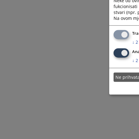
Neke od ovi
fukcionisat
stvari (npr.
Na ovom mjes
Tra
↓
2
Ana
↓
2
Ne prihva