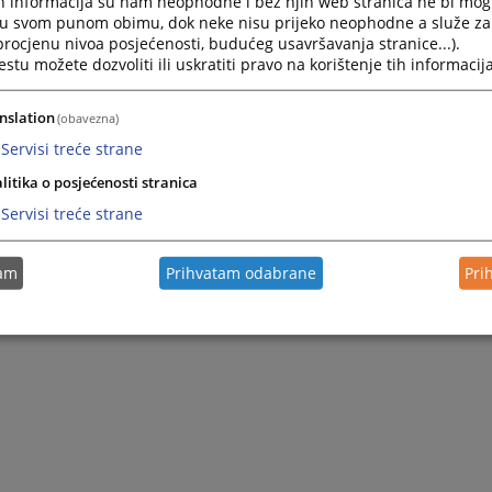
h informacija su nam neophodne i bez njih web stranica ne bi mog
i u svom punom obimu, dok neke nisu prijeko neophodne a služe z
 procjenu nivoa posjećenosti, budućeg usavršavanja stranice...).
tu možete dozvoliti ili uskratiti pravo na korištenje tih informacija
nslation
(obavezna)
Servisi treće strane
litika o posjećenosti stranica
Servisi treće strane
tam
Prihvatam odabrane
Pri