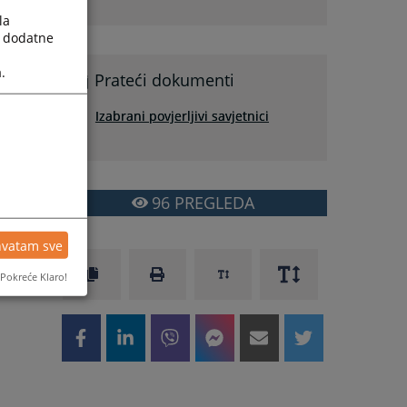
la
a dodatne
.
Prateći dokumenti
Izabrani povjerljivi savjetnici
96
PREGLEDA
hvatam sve
Pokreće Klaro!