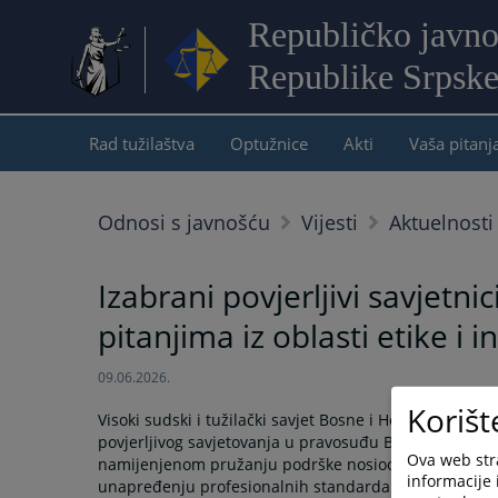
Republičko javno
Republike Srpsk
Rad tužilaštva
Optužnice
Akti
Vaša pitanj
Odnosi s javnošću
Vijesti
Aktuelnosti
Izabrani povjerljivi savjetn
pitanjima iz oblasti etike i i
09.06.2026.
Korišt
Visoki sudski i tužilački savjet Bosne i Hercegovine j
povjerljivog savjetovanja u pravosuđu Bosne i Herce
Ova web stra
namijenjenom pružanju podrške nosiocima pravosudnih 
informacije 
unapređenju profesionalnih standarda.