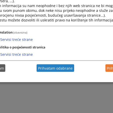
era, ...).
zavisan od rukovodstva pravosudnih institucija i VSTV-a BiH, te u
h informacija su nam neophodne i bez njih web stranica ne bi mog
i u svom punom obimu, dok neke nisu prijeko neophodne a služe z
nske odgovornosti. Istovremeno, on predstavlja dopunski
 procjenu nivoa posjećenosti, budućeg usavršavanja stranice...).
tičkih mišljenja i saglasnosti predviđenih važećim propisima.
tu možete dozvoliti ili uskratiti pravo na korištenje tih informacija
nih zakonskih i etičkih standarda, uključujući Zakon o VSTV-u BiH,
čavanje sukoba interesa u pravosuđu, Smjernice za istupanje u
nslation
(obavezna)
tručne i edukativne materijale od značaja za pravosuđe.
Servisi treće strane
vjerljivog savjetovanja u pravosuđu Bosne i Hercegovine, izabrano
ocima pravosudnih funkcija u pitanjima etike i integriteta.
litika o posjećenosti stranica
Servisi treće strane
g približavanja pravosudnoj zajednici, VSTV BiH je, u saradnji s
rijal kojim se predstavlja svrha, značaj i način funkcionisanja
tam
Prihvatam odabrane
Pri