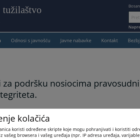
Bosan
 tužilaštvo
e
Idi
na
Napre
sadržaj
a
Odnosi s javnošću
Javne nabavke
Kontakt
Bezbj
ici za podršku nosiocima pravosudni
ntegriteta.
enje kolačića
e u januaru 2024. godine donijelo Odluku o uspostavljanju
govine. Riječ je o preventivnom i edukativnom mehanizmu
nica koristi određene skripte koje mogu pohranjivati i koristiti od
funkcija u rješavanju etičkih dilema, jačanju integriteta i
iz vašeg browsera i vašeg uređaja (npr. IP adresa uređaja, varijable 