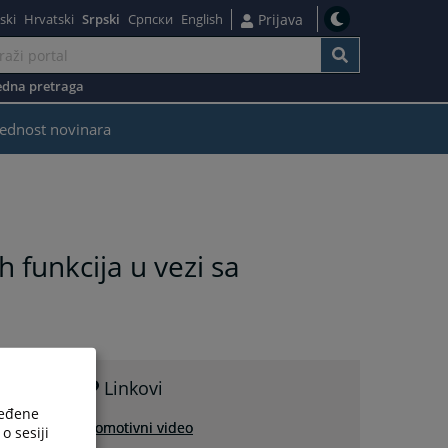
ski
Hrvatski
Srpski
Српски
English
Prijava
dna pretraga
ednost novinara
h funkcija u vezi sa
Linkovi
ređene
Promotivni video
o sesiji