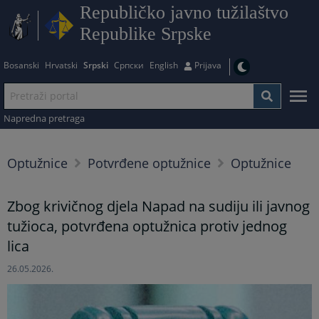
Republičko javno tužilaštvo
Republike Srpske
Bosanski
Hrvatski
Srpski
Српски
English
Prijava
Napredna pretraga
Optužnice
Potvrđene optužnice
Optužnice
Zbog krivičnog djela Napad na sudiju ili javnog
tužioca, potvrđena optužnica protiv jednog
lica
26.05.2026.