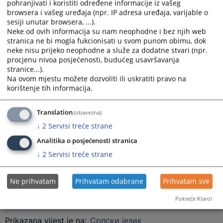
pohranjivati i koristiti određene informacije iz vašeg
krivičnog djela Napad na sudiju ili javnog tužioca.
browsera i vašeg uređaja (npr. IP adresa uređaja, varijable o
Prema navodima optužnice, Nemanja Došlić je dana
sesiji unutar browsera, ...).
Neke od ovih informacija su nam neophodne i bez njih web
23.08.2025. godine oko 14.15 časova, na području opštine
stranica ne bi mogla fukcionisati u svom punom obimu, dok
Kozarska Dubica, oštećenom S.T, sudiji Vrhovnog suda
neke nisu prijeko neophodne a služe za dodatne stvari (npr.
Republike Srpske, koji je postupao kao član vijeća istog suda u
procjenu nivoa posjećenosti, budućeg usavršavanja
postupku po reviziji vođenom radi utvrđenja i podjele bračne
stranice...).
tekovine između njegovih roditelja, nezadovoljan ishodom
Na ovom mjestu možete dozvoliti ili uskratiti pravo na
navedenog postupka, uputio ozbiljnu prijetnju da će napasti
korištenje tih informacija.
sudiju u vezi sa vršenjem sudijske funkcije u navedenom
predmetu na način što je sa svog pretplatničkog broja putem
aplikacije Viber poslao tekstualnu poruku prijetećeg sadržaja
Translation
(obavezna)
oštećenom, a koja prijetnja je kod oštećenog izazvala osjećaj
↓
2
Servisi treće strane
straha i ugroženosti za svoju bezbjednost i bezbjednost svoje
porodice.
Analitika o posjećenosti stranica
↓
2
Servisi treće strane
“Ovom objavom ne prejudicira se ishod krivičnog postupka i ne
narušava princip presumpcije nevinosti. Svako se smatra
Ne prihvatam
Prihvatam odabrane
Prihvatam sve
nevinim dok se pravosnažnom presudom ne utvrdi njegova
Pokreće Klaro!
krivica”
Prikazana vijest je na
:
Српски језик