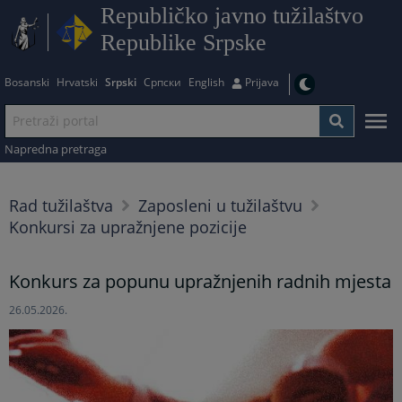
Republičko javno tužilaštvo
Republike Srpske
Bosanski
Hrvatski
Srpski
Српски
English
Prijava
Napredna pretraga
Rad tužilaštva
Zaposleni u tužilaštvu
Konkursi za upražnjene pozicije
Konkurs za popunu upražnjenih radnih mjesta
26.05.2026.