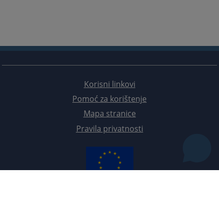
Korisni linkovi
Pomoć za korištenje
Mapa stranice
Pravila privatnosti
Redizajn web stranice je finansirala Evropska unija. Za njen sadržaj isključivo je odgovorno
Visoko sudsko i tužilačko vijeće BiH i ona ne odražava nužno stavove Evropske unije.