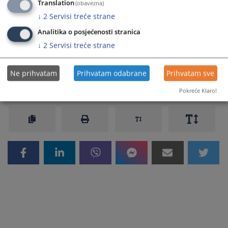
Prikazana vijest je na
:
Српски језик
Translation
(obavezna)
↓
2
Servisi treće strane
Prateći dokumenti
Analitika o posjećenosti stranica
Konkurs za popunu upražnjenih radnih mjesta
↓
2
Servisi treće strane
Ne prihvatam
Prihvatam odabrane
Prihvatam sve
486
PREGLEDA
Pokreće Klaro!