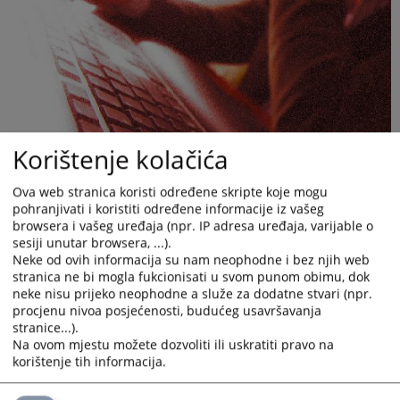
Korištenje kolačića
Ova web stranica koristi određene skripte koje mogu
pohranjivati i koristiti određene informacije iz vašeg
browsera i vašeg uređaja (npr. IP adresa uređaja, varijable o
sesiji unutar browsera, ...).
Neke od ovih informacija su nam neophodne i bez njih web
stranica ne bi mogla fukcionisati u svom punom obimu, dok
neke nisu prijeko neophodne a služe za dodatne stvari (npr.
procjenu nivoa posjećenosti, budućeg usavršavanja
Konkurs za popunu upražnjenih radnih mjesta
stranice...).
Na ovom mjestu možete dozvoliti ili uskratiti pravo na
korištenje tih informacija.
Rok za podnošenje prijava ističe 04.06.2026. godine