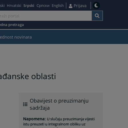
ski
Hrvatski
Srpski
Српски
English
Prijava
dna pretraga
ednost novinara
ađanske oblasti
Obavijest o preuzimanju
sadržaja
Napomena
:
U slučaju preuzimanja vijesti
istu preuzeti u integralnom obliku uz