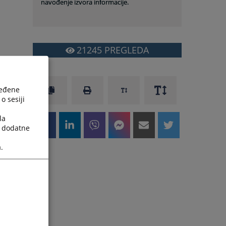
navođenje izvora informacije.
21245
PREGLEDA
ređene
o sesiji
la
a dodatne
.
u
i
e
i