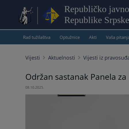
Republičko javno
Republike Srpsk
Rad tužilaštva
Optužnice
Akti
Vaša pitanj
Vijesti
Aktuelnosti
Vijesti iz pravosuđ
Održan sastanak Panela za 
08.10.2025.