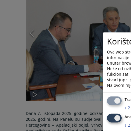
Korišt
Ova web stra
informacije 
unutar brows
Neke od ovi
fukcionisat
stvari (npr.
Na ovom mjes
Tra
↓
2
Dana 7. listopada 2025. godine, održan je Panel za 
Ana
2025. godini. Na Panelu su sudjelovali suci najviši
↓
2
Hercegovine – Apelacijski odjel, Vrhovnog suda Re
Apelacijskog suda Brčko distrikta Bosne i Hercegovin