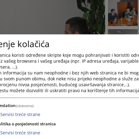
enje kolačića
nica koristi određene skripte koje mogu pohranjivati i koristiti od
iz vašeg browsera i vašeg uređaja (npr. IP adresa uređaja, varijable 
era, ...).
h informacija su nam neophodne i bez njih web stranica ne bi mog
i u svom punom obimu, dok neke nisu prijeko neophodne a služe z
 procjenu nivoa posjećenosti, budućeg usavršavanja stranice...).
tu možete dozvoliti ili uskratiti pravo na korištenje tih informacija
nslation
(obavezna)
Servisi treće strane
ujednačavanje sudske prakse iz građanske oblasti, drugi po redu 
litika o posjećenosti stranica
h sudova u Bosni i Hercegovini, odnosno predstavnici Suda Bosne 
Servisi treće strane
publike Srpske, Vrhovnog suda Federacije Bosne i Hercegovine t
e, uz koordinaciju Visokog sudbenog i tužiteljskog vijeća Bosne 