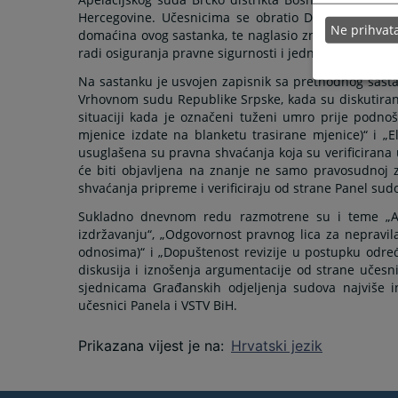
Hercegovine. Učesnicima se obratio Damjan Kaurino
Ne prihva
domaćina ovog sastanka, te naglasio značaj Panela 
radi osiguranja pravne sigurnosti i jednakosti pred 
Na sastanku je usvojen zapisnik sa prethodnog sastan
Vrhovnom sudu Republike Srpske, kada su diskutirane 
situaciji kada je označeni tuženi umro prije podnoš
mjenice izdate na blanketu trasirane mjenice)“ i „
usuglašena su pravna shvaćanja koja su verificirana
će biti objavljena na znanje ne samo pravosudnoj za
shvaćanja pripreme i verificiraju od strane Panel sud
Sukladno dnevnom redu razmotrene su i teme „Akt
izdržavanju“, „Odgovornost pravnog lica za nepravi
odnosima)“ i „Dopuštenost revizije u postupku odr
diskusija i iznošenja argumentacije od strane učesni
sjednicama Građanskih odjeljenja sudova najviše in
učesnici Panela i VSTV BiH.
Prikazana vijest je na
:
Hrvatski jezik