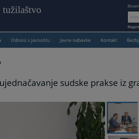
Bosan
 tužilaštvo
e
Idi
na
Napre
sadržaj
a
Odnosi s javnošću
Javne nabavke
Kontakt
Bezbj
a
ujednačavanje sudske prakse iz gr