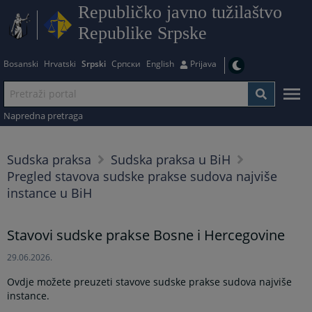
Republičko javno tužilaštvo
Republike Srpske
Bosanski
Hrvatski
Srpski
Српски
English
Prijava
Napredna pretraga
Sudska praksa
Sudska praksa u BiH
Pregled stavova sudske prakse sudova najviše
instance u BiH
Stavovi sudske prakse Bosne i Hercegovine
29.06.2026.
Ovdje možete preuzeti stavove sudske prakse sudova najviše
instance.