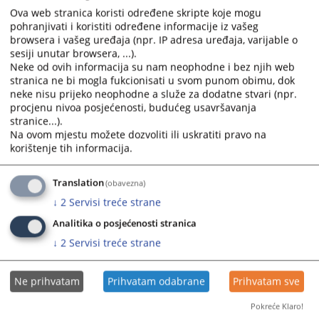
Ova web stranica koristi određene skripte koje mogu
pohranjivati i koristiti određene informacije iz vašeg
browsera i vašeg uređaja (npr. IP adresa uređaja, varijable o
sesiji unutar browsera, ...).
Neke od ovih informacija su nam neophodne i bez njih web
stranica ne bi mogla fukcionisati u svom punom obimu, dok
neke nisu prijeko neophodne a služe za dodatne stvari (npr.
procjenu nivoa posjećenosti, budućeg usavršavanja
stranice...).
Na ovom mjestu možete dozvoliti ili uskratiti pravo na
korištenje tih informacija.
Translation
(obavezna)
↓
2
Servisi treće strane
Analitika o posjećenosti stranica
↓
2
Servisi treće strane
Ne prihvatam
Prihvatam odabrane
Prihvatam sve
Pokreće Klaro!