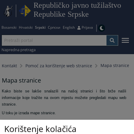
Republičko javno tužilaštvo
Republike Srpske
Bosanski
Hrvatski
Srpski
Српски
English
Prijava
Napredna pretraga
Mapa stranice
Kontakt
Pomoć za korištenje web stranice
Mapa stranice
Kako biste se lakše snalazili na našoj stranici i što brže našli
informacije koje tražite na ovom mjestu možete pregledati mapu web
stranice.
U toku je izrada mape stranice.
3093
PREGLEDA
Korištenje kolačića