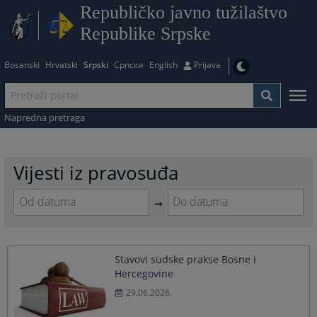
Republičko javno tužilaštvo
Republike Srpske
Bosanski
Hrvatski
Srpski
Српски
English
Prijava
Napredna pretraga
Vijesti iz pravosuđa
Navigate
Navigate
forward
forward
to
to
Stavovi sudske prakse Bosne i
interact
interact
Hercegovine
with
with
the
the
29.06.2026.
calendar
calendar
and
and