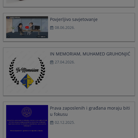
select
select
a
a
date.
date.
Povjerljivo savjetovanje
Press
Press
08.06.2026.
the
the
question
question
mark
mark
key
key
to
to
IN MEMORIAM, MUHAMED GRUHONJIĆ
get
get
27.04.2026.
the
the
keyboard
keyboard
shortcuts
shortcuts
for
for
changing
changing
dates.
dates.
Prava zaposlenih i građana moraju biti
u fokusu
02.12.2025.