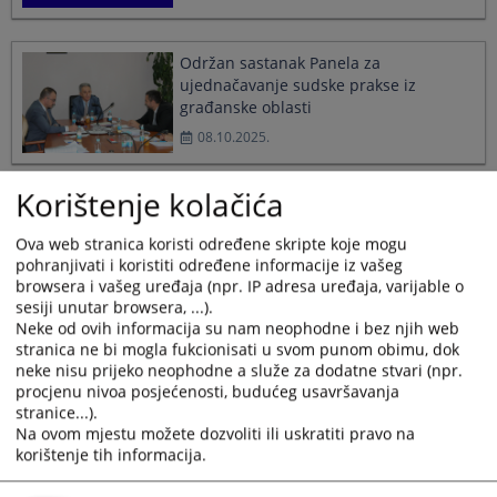
Održan sastanak Panela za
ujednačavanje sudske prakse iz
građanske oblasti
08.10.2025.
Korištenje kolačića
Korištenje vještačke inteligencije u
harmonizaciji sudske prakse
Ova web stranica koristi određene skripte koje mogu
02.09.2025.
pohranjivati i koristiti određene informacije iz vašeg
browsera i vašeg uređaja (npr. IP adresa uređaja, varijable o
sesiji unutar browsera, ...).
Neke od ovih informacija su nam neophodne i bez njih web
Nova Pravila o radu Panela za
stranica ne bi mogla fukcionisati u svom punom obimu, dok
ujednačavanje sudske prakse u BiH
neke nisu prijeko neophodne a služe za dodatne stvari (npr.
15.07.2025.
procjenu nivoa posjećenosti, budućeg usavršavanja
stranice...).
Na ovom mjestu možete dozvoliti ili uskratiti pravo na
korištenje tih informacija.