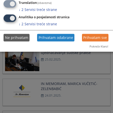
Translation
(obavezna)
↓
2
Servisi treće strane
Analitika o posjećenosti stranica
Partnerska saradnja VSTV-a BiH i
↓
2
Servisi treće strane
strukovnih udruženja
28.04.2025.
Ne prihvatam
Prihvatam odabrane
Prihvatam sve
Pokreće Klaro!
Pripremni sastanak o radu Panela za
ujednačavanje sudske prakse
25.02.2025.
IN MEMORIAM, MARICA VUČETIĆ-
ZELENBABIĆ
24.01.2025.