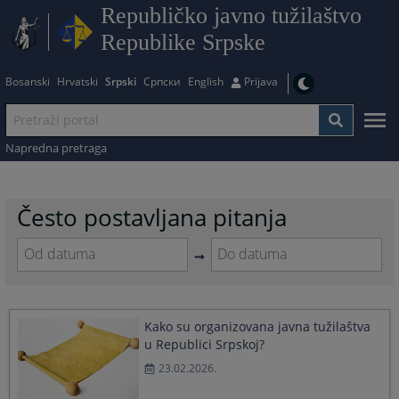
Republičko javno tužilaštvo
Republike Srpske
Bosanski
Hrvatski
Srpski
Српски
English
Prijava
Napredna pretraga
Često postavljana pitanja
Navigate
Navigate
forward
forward
to
to
Kako su organizovana javna tužilaštva
interact
interact
u Republici Srpskoj?
with
with
the
the
23.02.2026.
calendar
calendar
and
and