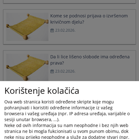
select
select
a
a
Kome se podnosi prijava o izvršenom
date.
date.
krivičnom djelu?
Press
Press
the
the
23.02.2026.
question
question
mark
mark
key
key
to
to
Da li lice lišeno slobode ima određena
get
get
prava?
the
the
keyboard
keyboard
23.02.2026.
shortcuts
shortcuts
for
for
Korištenje kolačića
changing
changing
dates.
dates.
Da li postoje sankcije ako se podnese
Ova web stranica koristi određene skripte koje mogu
lažna prijava o izvršenom krivičnom
pohranjivati i koristiti određene informacije iz vašeg
djelu?
browsera i vašeg uređaja (npr. IP adresa uređaja, varijable o
23.02.2026.
sesiji unutar browsera, ...).
Neke od ovih informacija su nam neophodne i bez njih web
stranica ne bi mogla fukcionisati u svom punom obimu, dok
neke nisu prijeko neophodne a služe za dodatne stvari (npr.
Postoji li i koja je razlika između