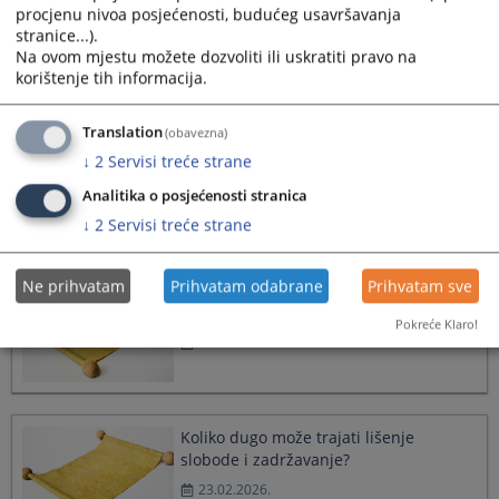
procjenu nivoa posjećenosti, budućeg usavršavanja
„osumnjičenog“ i „optuženog“?
stranice...).
23.02.2026.
Na ovom mjestu možete dozvoliti ili uskratiti pravo na
korištenje tih informacija.
Translation
(obavezna)
Koja su moja prava kao oštećenog?
↓
2
Servisi treće strane
23.02.2026.
Analitika o posjećenosti stranica
↓
2
Servisi treće strane
Ne prihvatam
Prihvatam odabrane
Prihvatam sve
Šta se treba uraditi ako imam saznanja
da je neko izvršio krivično djelo?
Pokreće Klaro!
23.02.2026.
Koliko dugo može trajati lišenje
slobode i zadržavanje?
23.02.2026.