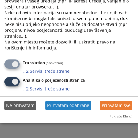
browsera i vašeg uređaja (npr. IP adresa uređaja, varijable o
select
select
sesiji unutar browsera, ...).
a
a
Neke od ovih informacija su nam neophodne i bez njih web
1 - 1 / 1
date.
date.
stranica ne bi mogla fukcionisati u svom punom obimu, dok
Press
Press
neke nisu prijeko neophodne a služe za dodatne stvari (npr.
1
the
the
procjenu nivoa posjećenosti, budućeg usavršavanja
question
question
stranice...).
mark
mark
Na ovom mjestu možete dozvoliti ili uskratiti pravo na
key
key
korištenje tih informacija.
to
to
get
get
Translation
(obavezna)
the
the
keyboard
keyboard
↓
2
Servisi treće strane
shortcuts
shortcuts
Analitika o posjećenosti stranica
for
for
changing
changing
↓
2
Servisi treće strane
dates.
dates.
Ne prihvatam
Prihvatam odabrane
Prihvatam sve
Pokreće Klaro!