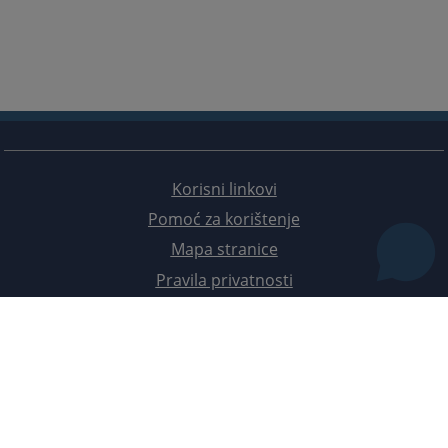
Korisni linkovi
Pomoć za korištenje
Mapa stranice
Pravila privatnosti
Redizajn web stranice je finansirala Evropska unija. Za njen sadržaj isključivo je odgovorno
Visoko sudsko i tužilačko vijeće BiH i ona ne odražava nužno stavove Evropske unije.